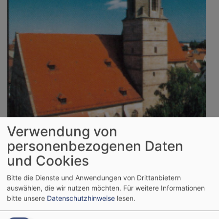
Verwendung von
personenbezogenen Daten
und Cookies
Bitte die Dienste und Anwendungen von Drittanbietern
auswählen, die wir nutzen möchten.
Für weitere Informationen
bitte unsere
Datenschutzhinweise
lesen.
Sa, 8.8. 13 Uhr
Taufgottesdienst verschoben