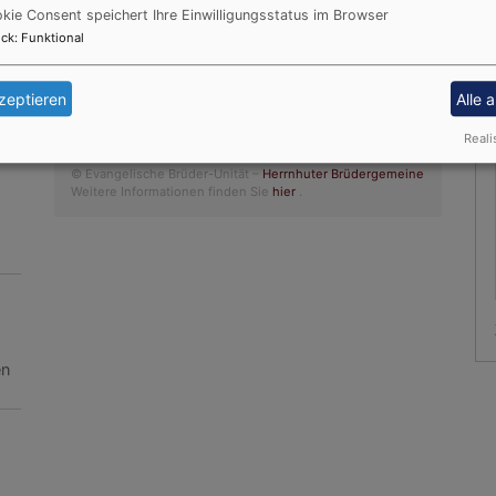
Psalm 65,9
kie Consent speichert Ihre Einwilligungsstatus im Browser
ck
:
Funktional
Der Kerkermeister freute sich mit seinem
ganzen Hause, dass er zum Glauben an
en
Gott gekommen war.
zeptieren
Alle 
Apostelgeschichte 16,34
Reali
© Evangelische Brüder-Unität –
Herrnhuter Brüdergemeine
Weitere Informationen finden Sie
hier
.
en