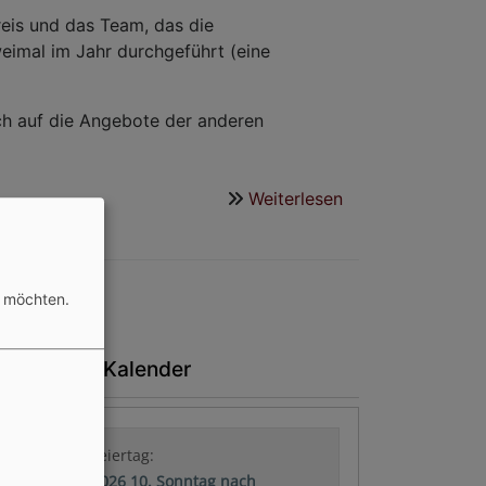
reis und das Team, das die
imal im Jahr durchgeführt (eine
ch auf die Angebote der anderen
Weiterlesen
über
Seniorenangebot
n möchten.
turgischer Kalender
Nächster Feiertag:
09.08.2026 10. Sonntag nach