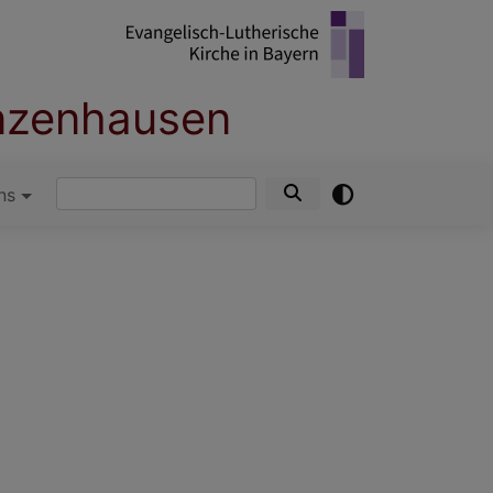
nzenhausen
Suche
ns