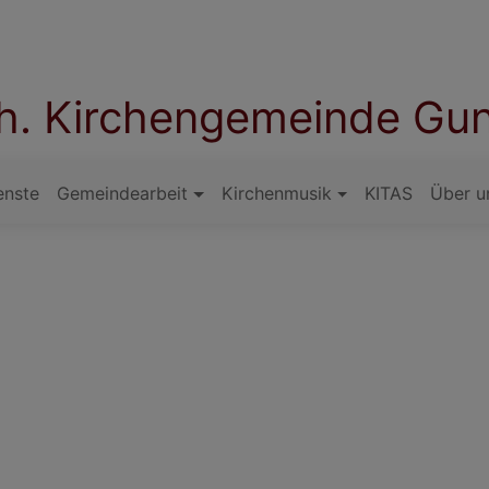
th. Kirchengemeinde Gu
enste
Gemeindearbeit
Kirchenmusik
KITAS
Über u