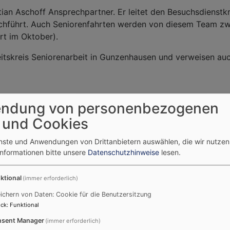
tian Aschoff Ansprechpartner. Er leitet den Besuchsdienstk
chführt. Auch Seniorenfahrten werden von diesem Team zwe
rt im Oktober).
itskreis Seniorenarbeit in Gunzenhausen und verweisen au
ndung von personenbezogenen
 und Cookies
enste und Anwendungen von Drittanbietern auswählen, die wir nutze
Informationen bitte unsere
Datenschutzhinweise
lesen.
Tageslosung
Li
ktional
(immer erforderlich)
ichern von Daten: Cookie für die Benutzersitzung
Du machst fröhlich, was da lebet im
ck
:
Funktional
Osten wie im Westen.
sent Manager
(immer erforderlich)