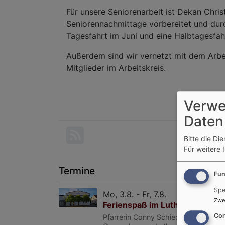
Für unsere Seniorenarbeit ist Dekan Chris
Seniorennachmittage vorbereitet und dur
Tagesfahrt im Juni und eine Halbtagesfah
Außerdem sind wir vernetzt mit dem Arbe
Mitglieder im Arbeitskreis.
Verwe
Daten
Bitte die Di
Für weitere 
Termine
Fun
Spe
Mo, 3.8. - Fr, 7.8.
Zwe
Ferienspaß im Lutherhaus
Con
Pfarrerin Conny Schieder