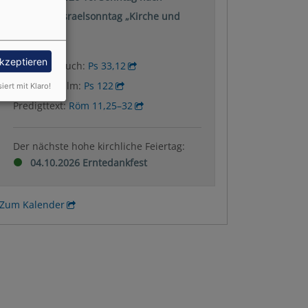
Trinitatis: Israelsonntag „Kirche und
Israel“
akzeptieren
Wochenspruch:
Ps 33,12
Wochenpsalm:
Ps 122
siert mit Klaro!
Predigttext:
Röm 11,25–32
Der nächste hohe kirchliche Feiertag:
04.10.2026 Erntedankfest
Zum Kalender