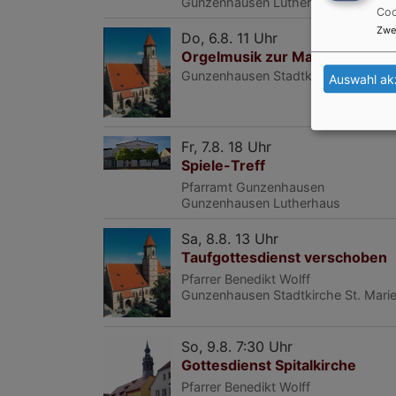
Gunzenhausen
Lutherhaus
Coo
Zwe
Do, 6.8. 11 Uhr
Orgelmusik zur Marktzeit
Gunzenhausen
Stadtkirche St. Mari
Auswahl ak
Fr, 7.8. 18 Uhr
Spiele-Treff
Pfarramt Gunzenhausen
Gunzenhausen
Lutherhaus
Sa, 8.8. 13 Uhr
Taufgottesdienst verschoben
Pfarrer Benedikt Wolff
Gunzenhausen
Stadtkirche St. Mari
So, 9.8. 7:30 Uhr
Gottesdienst Spitalkirche
Pfarrer Benedikt Wolff