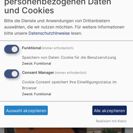
personenbezogenen Daten
und Cookies
So, 9.8. 7:30 Uhr
Gottesdienst Spitalkirche
Bitte die Dienste und Anwendungen von Drittanbietern
Pfarrer Benedikt Wolff
auswählen, die wir nutzen möchten.
Für weitere Informationen
Gunzenhausen
Spitalkirche
bitte unsere
Datenschutzhinweise
lesen.
Funktional
(immer erforderlich)
Speichern von Daten: Cookie für die Benutzersitzung
Zweck
:
Funktional
Consent Manager
(immer erforderlich)
Cookie Consent speichert Ihre Einwilligungsstatus im
Browser
Zweck
:
Funktional
Auswahl akzeptieren
Alle akzeptieren
Realisiert mit Klaro!