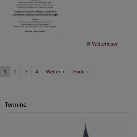
Weiterlesen
über
Konzert
mit
zwei
Seitennummerierung
Aktuelle
1
Seite
2
Seite
3
Seite
4
Nächste
Weiter >
Last
Ende »
Chören
Seite
Seite
page
Termine